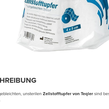
HREIBUNG
ebleichten, unsterilen
Zellstofftupfer von Teqler
sind be
.