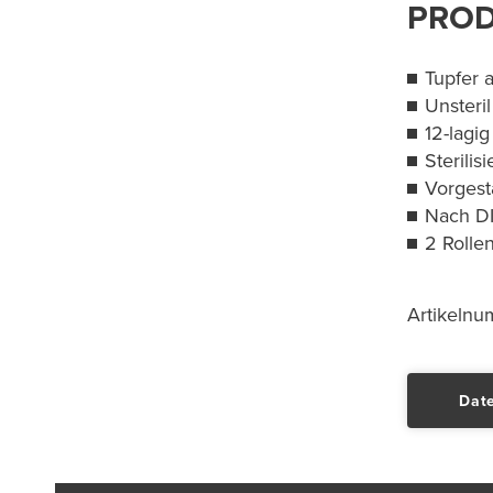
PROD
Tupfer 
Unsteril
12-lagig
Sterilis
Vorgesta
Nach DI
2 Rolle
Artikeln
Date