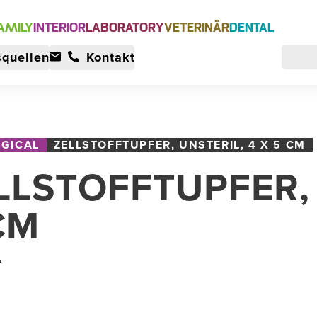
AMILY
INTERIOR
LABORATORY
VETERINÄR
DENTAL
quellen
Kontakt
GICAL
ZELLSTOFFTUPFER, UNSTERIL, 4 X 5 CM
LLSTOFFTUPFER, 
CM