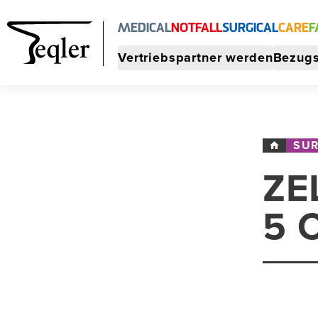
MEDICAL
NOTFALL
SURGICAL
CARE
F
Vertriebspartner werden
Bezugs
SUR
ZE
5 