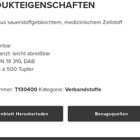
UKTEIGENSCHAFTEN
aus sauerstoffgebleichtem, medizinischem Zellstoff
ierbar
nzt: leicht abreißbar
N 19 310, DAB
n à 500 Tupfer
ummer:
T130400
Kategorie:
Verbandstoffe
nblatt Herunterladen
Bezugsquellen