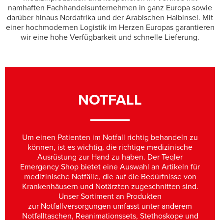
namhaften Fachhandelsunternehmen in ganz Europa sowie
darüber hinaus Nordafrika und der Arabischen Halbinsel. Mit
einer hochmodernen Logistik im Herzen Europas garantieren
wir eine hohe Verfügbarkeit und schnelle Lieferung.
NOTFALL
Um einen Patienten im Notfall richtig behandeln zu
können, ist es wichtig, die richtige medizinische
Ausrüstung zur Hand zu haben. Der Teqler
Emergency Shop bietet eine Auswahl an Artikeln für
medizinische Notfälle, die auf die Bedürfnisse von
Krankenhäusern und Notärzten zugeschnitten sind.
Unser Sortiment an Produkten
zur Notfallversorgungen umfasst unter anderem
Notfalltaschen, Reanimationssets, Stethoskope und