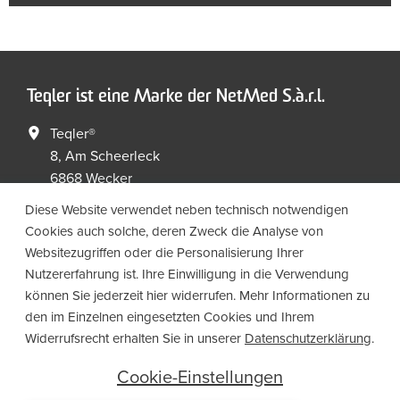
Teqler ist eine Marke der NetMed S.à.r.l.
Teqler®
8, Am Scheerleck
6868 Wecker
Luxembourg
Diese Website verwendet neben technisch notwendigen
Cookies auch solche, deren Zweck die Analyse von
+352 267149 09
+352 267149 19
Websitezugriffen oder die Personalisierung Ihrer
info@netmed.lu
Nutzererfahrung ist. Ihre Einwilligung in die Verwendung
können Sie jederzeit hier widerrufen. Mehr Informationen zu
den im Einzelnen eingesetzten Cookies und Ihrem
Social Media
Widerrufsrecht erhalten Sie in unserer
Datenschutzerklärung
.
Cookie-Einstellungen