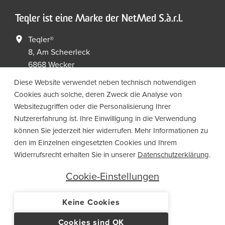
Teqler ist eine Marke der NetMed S.à.r.l.
Teqler®
8, Am Scheerleck
6868 Wecker
Luxembourg
Diese Website verwendet neben technisch notwendigen
Cookies auch solche, deren Zweck die Analyse von
+352 267149 09
+352 267149 19
Websitezugriffen oder die Personalisierung Ihrer
info@netmed.lu
Nutzererfahrung ist. Ihre Einwilligung in die Verwendung
können Sie jederzeit hier widerrufen. Mehr Informationen zu
den im Einzelnen eingesetzten Cookies und Ihrem
Social Media
Widerrufsrecht erhalten Sie in unserer
Datenschutzerklärung
.
Cookie-Einstellungen
Keine Cookies
© 2021 NetMed S.à.r.l. - Alle Rechte vorbehalten
Cookies sind OK