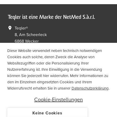
Teqler ist eine Marke der NetMed S.à.r.l.
Teqler®
8, Am Scheerleck
6868 Wecker
Luxembourg
Diese Website verwendet neben technisch notwendigen
Cookies auch solche, deren Zweck die Analyse von
+352 267149 09
+352 267149 19
Websitezugriffen oder die Personalisierung Ihrer
info@netmed.lu
Nutzererfahrung ist. Ihre Einwilligung in die Verwendung
können Sie jederzeit hier widerrufen. Mehr Informationen zu
den im Einzelnen eingesetzten Cookies und Ihrem
Social Media
Widerrufsrecht erhalten Sie in unserer
Datenschutzerklärung
.
Cookie-Einstellungen
Keine Cookies