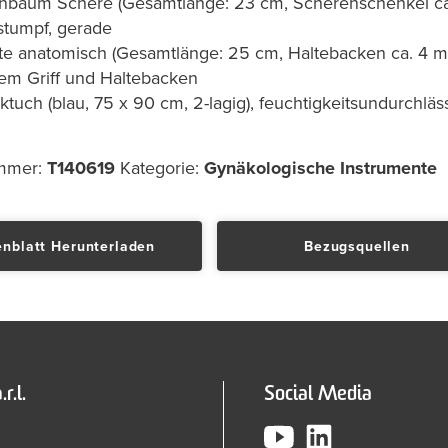
nbaum Schere (Gesamtlänge: 23 cm, Scherenschenkel ca.
stumpf, gerade
tte anatomisch (Gesamtlänge: 25 cm, Haltebacken ca. 4 mm
ltem Griff und Haltebacken
tuch (blau, 75 x 90 cm, 2-lagig), feuchtigkeitsundurchläs
ummer:
T140619
Kategorie:
Gynäkologische Instrumente
nblatt Herunterladen
Bezugsquellen
r.l.
Social Media