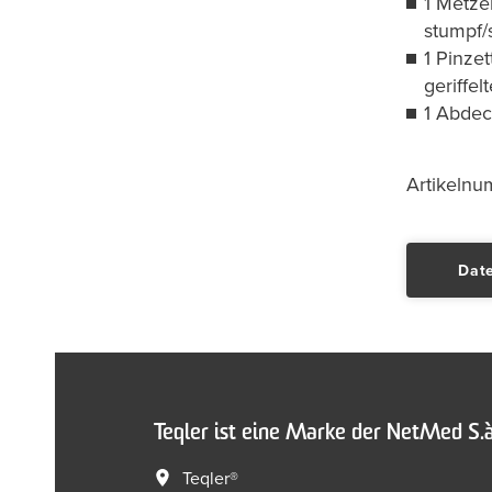
1 Metze
stumpf/
1 Pinze
geriffe
1 Abdeck
Artikeln
Date
Teqler ist eine Marke der NetMed S.à.
Teqler®