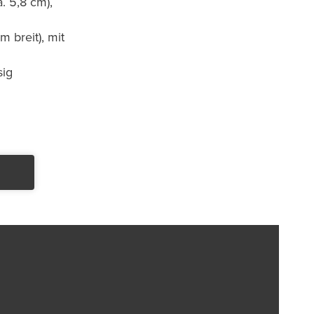
 5,8 cm),
 breit), mit
sig