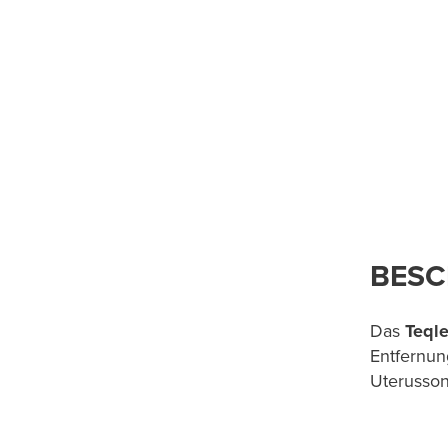
BESC
Das
Teql
Entfernun
Uterusson