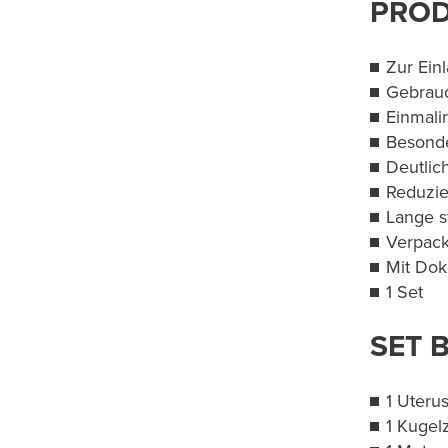
PROD
Zur Ein
Gebrauc
Einmali
Besonde
Deutlic
Reduzie
Lange st
Verpack
Mit Dok
1 Set
SET 
1 Uteru
1 Kugel