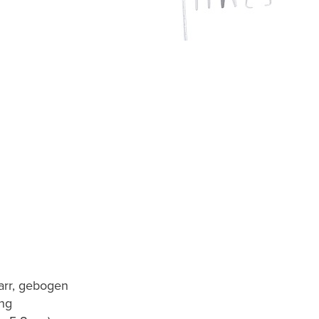
arr, gebogen
ung