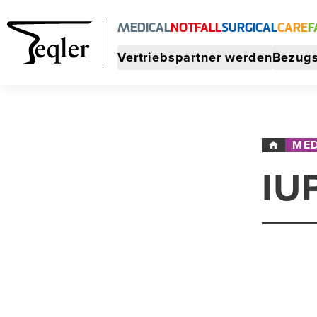
MEDICAL
NOTFALL
SURGICAL
CARE
F
Vertriebspartner werden
Bezugs
MED
IU