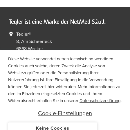
Teqler ist eine Marke der NetMed S.à.r.l.
Teqler®
8, Am Scheerleck
6868 Wecker
Luxembourg
Diese Website verwendet neben technisch notwendigen
Cookies auch solche, deren Zweck die Analyse von
+352 267149 09
+352 267149 19
Websitezugriffen oder die Personalisierung Ihrer
info@netmed.lu
Nutzererfahrung ist. Ihre Einwilligung in die Verwendung
können Sie jederzeit hier widerrufen. Mehr Informationen zu
den im Einzelnen eingesetzten Cookies und Ihrem
Social Media
Widerrufsrecht erhalten Sie in unserer
Datenschutzerklärung
.
Cookie-Einstellungen
Keine Cookies