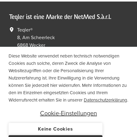
Teqler ist eine Marke der NetMed S.à.r.l.
Teqler®
8, Am Scheerleck
6868 Wecker
Luxembourg
Diese Website verwendet neben technisch notwendigen
Cookies auch solche, deren Zweck die Analyse von
+352 267149 09
+352 267149 19
Websitezugriffen oder die Personalisierung Ihrer
info@netmed.lu
Nutzererfahrung ist. Ihre Einwilligung in die Verwendung
können Sie jederzeit hier widerrufen. Mehr Informationen zu
den im Einzelnen eingesetzten Cookies und Ihrem
Social Media
Widerrufsrecht erhalten Sie in unserer
Datenschutzerklärung
.
Cookie-Einstellungen
Keine Cookies