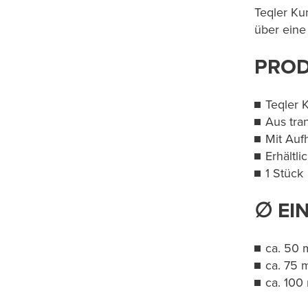
Teqler Ku
über eine
PROD
Teqler K
Aus tra
Mit Au
Erhältl
1 Stück
∅ EI
ca. 50
ca. 75
​​​​​​​ca. 