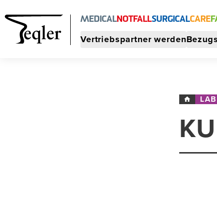
MEDICAL
NOTFALL
SURGICAL
CARE
F
Vertriebspartner werden
Bezugs
LA
KU