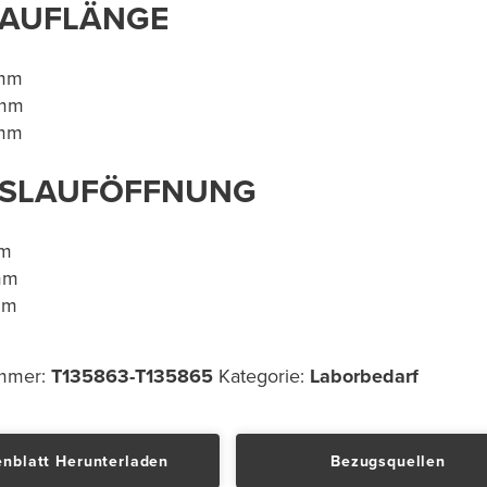
AUFLÄNGE
 mm
 mm
 80 mm
USLAUFÖFFNUNG
mm
mm
14 mm
ummer:
T135863-T135865
Kategorie:
Laborbedarf
nblatt Herunterladen
Bezugsquellen