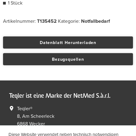
1 Stück
Artikelnummer:
T135452
Kategorie:
Notfallbedarf
Datenblatt Herunterladen
Bezugsquellen
Teqler ist eine Marke der NetMed S.à.r.l.
Teqler®
8, Am Scheerleck
6868 Wecker
Luxembourg
Diese Website verwendet neben technisch notwendigen