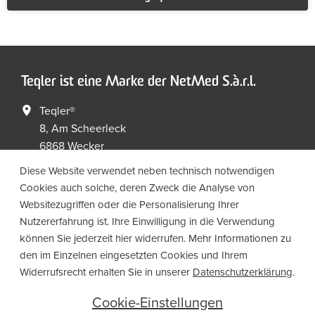
Teqler ist eine Marke der NetMed S.à.r.l.
Teqler®
8, Am Scheerleck
6868 Wecker
Luxembourg
Diese Website verwendet neben technisch notwendigen
Cookies auch solche, deren Zweck die Analyse von
+352 267149 09
+352 267149 19
Websitezugriffen oder die Personalisierung Ihrer
info@netmed.lu
Nutzererfahrung ist. Ihre Einwilligung in die Verwendung
können Sie jederzeit hier widerrufen. Mehr Informationen zu
den im Einzelnen eingesetzten Cookies und Ihrem
Social Media
Widerrufsrecht erhalten Sie in unserer
Datenschutzerklärung
.
Cookie-Einstellungen