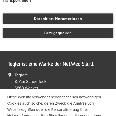
Transporthilfen
Datenblatt Herunterladen
Bezugsquellen
Teqler ist eine Marke der NetMed S.à.r.l.
Teqler®
8, Am Scheerleck
6868 Wecker
Luxembourg
Diese Website verwendet neben technisch notwendigen
Cookies auch solche, deren Zweck die Analyse von
+352 267149 09
+352 267149 19
Websitezugriffen oder die Personalisierung Ihrer
info@netmed.lu
Nutzererfahrung ist. Ihre Einwilligung in die Verwendung